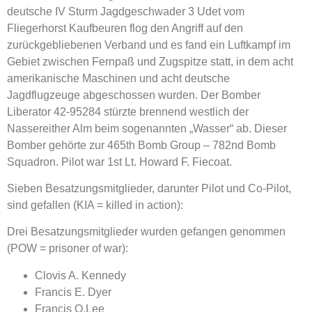
deutsche IV Sturm Jagdgeschwader 3 Udet vom
Fliegerhorst Kauf­beuren flog den An­griff auf den
zurückgebliebenen Verband und es fand ein Luftkampf im
Gebiet zwischen Fernpaß und Zugspitze statt, in dem acht
amerikanische Maschinen und acht deut­sche
Jagdflugzeuge abgeschossen wurden. Der Bomber
Liberator 42-95284 stürzte brennend west­lich der
Nassereither Alm beim sogenannten „Wasser“ ab. Dieser
Bomber gehörte zur 465th Bomb Group – 782nd Bomb
Squadron. Pilot war 1st Lt. Howard F. Fiecoat.
Sieben Besatzungsmitglieder, darunter Pilot und Co-Pilot,
sind gefallen (KIA = killed in action):
Drei Besatzungsmitglieder wurden gefangen genommen
(POW = prisoner of war):
Clovis A. Kennedy
Francis E. Dyer
Francis O.Lee