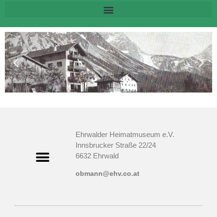
Ehrwalder Heimatmuseum e.V.
Innsbrucker Straße 22/24
6632 Ehrwald
obmann@ehv.co.at
Cookie-Richtlinie (EU)